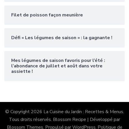
Filet de poisson façon meunière
Défi « Les légumes de saison » : la gagnante !
Mes légumes de saison favoris pour l’été :
l’abondance de juillet et août dans votre
assiette !
© Copyright 2026
La Cuisine du Jardin : Recettes & Menus
.
Tous droits réservés.
Blossom Recipe | Développé par
Blossom Themes
. Propulsé par
WordPress
.
Politique de