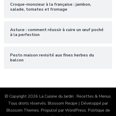
Croque-monsieur à la française : jambon,
salade, tomates et fromage
Astuce : comment réussir à cuire un œuf poché
à la perfection
Pesto maison revisité aux fines herbes du
balcon
© Copyright 2026
La Cuisine du Jardin : Recettes & Menus
.
Tous droits réservés.
Blossom Recipe | Développé par
Blossom Themes
. Propulsé par
WordPress
.
Politique de