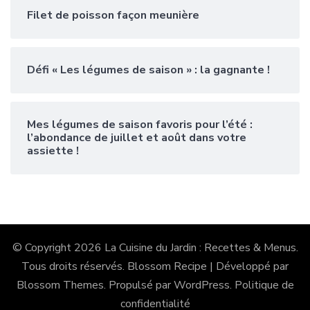
Filet de poisson façon meunière
Défi « Les légumes de saison » : la gagnante !
Mes légumes de saison favoris pour l’été :
l’abondance de juillet et août dans votre
assiette !
© Copyright 2026
La Cuisine du Jardin : Recettes & Menus
.
Tous droits réservés.
Blossom Recipe | Développé par
Blossom Themes
. Propulsé par
WordPress
.
Politique de
confidentialité