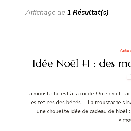
Affichage de
1 Résultat(s)
Actua
Idée Noël #1 : des m
La moustache est à la mode. On en voit partou
les tétines des bébés, … La moustache s’inv
une chouette idée de cadeau de Noël :
« mou