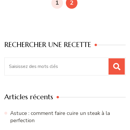
PAGE
PAGE
1
2
publications
RECHERCHER UNE RECETTE
Recherche
pour
:
Articles récents
Astuce : comment faire cuire un steak à la
perfection