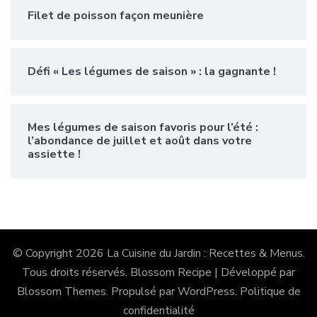
Filet de poisson façon meunière
Défi « Les légumes de saison » : la gagnante !
Mes légumes de saison favoris pour l’été :
l’abondance de juillet et août dans votre
assiette !
© Copyright 2026
La Cuisine du Jardin : Recettes & Menus
.
Tous droits réservés.
Blossom Recipe | Développé par
Blossom Themes
. Propulsé par
WordPress
.
Politique de
confidentialité