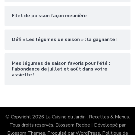
Filet de poisson façon meunière
Défi « Les légumes de saison » : la gagnante !
Mes légumes de saison favoris pour l’été :
l’abondance de juillet et août dans votre
assiette !
© Copyright 2026
La Cuisine du Jardin : Recettes & Menus
.
Tous droits réservés.
Blossom Recipe | Développé par
Blossom Themes
. Propulsé par
WordPress
.
Politique de