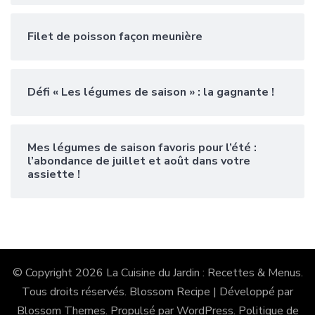
Filet de poisson façon meunière
Défi « Les légumes de saison » : la gagnante !
Mes légumes de saison favoris pour l’été :
l’abondance de juillet et août dans votre
assiette !
© Copyright 2026
La Cuisine du Jardin : Recettes & Menus
.
Tous droits réservés.
Blossom Recipe | Développé par
Blossom Themes
. Propulsé par
WordPress
.
Politique de