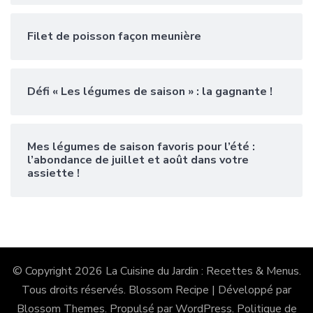
Filet de poisson façon meunière
Défi « Les légumes de saison » : la gagnante !
Mes légumes de saison favoris pour l’été :
l’abondance de juillet et août dans votre
assiette !
© Copyright 2026
La Cuisine du Jardin : Recettes & Menus
.
Tous droits réservés.
Blossom Recipe | Développé par
Blossom Themes
. Propulsé par
WordPress
.
Politique de