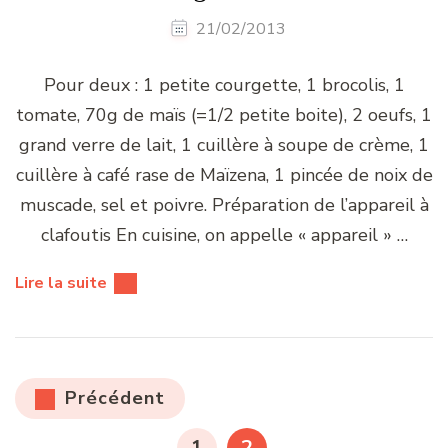
21/02/2013
Pour deux : 1 petite courgette, 1 brocolis, 1
tomate, 70g de maïs (=1/2 petite boite), 2 oeufs, 1
grand verre de lait, 1 cuillère à soupe de crème, 1
cuillère à café rase de Maïzena, 1 pincée de noix de
muscade, sel et poivre. Préparation de l’appareil à
clafoutis En cuisine, on appelle « appareil » …
Lire la suite
Pagination
Précédent
des
PAGE
PAGE
1
2